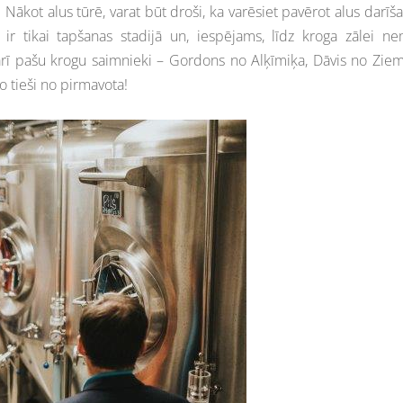
ākot alus tūrē, varat būt droši, ka varēsiet pavērot alus darīš
 ir tikai tapšanas stadijā un, iespējams, līdz kroga zālei n
 arī pašu krogu saimnieki – Gordons no Alķīmiķa, Dāvis no Zie
šo tieši no pirmavota!