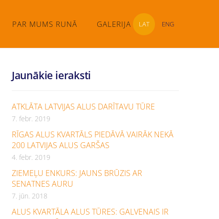
PAR MUMS RUNĀ
GALERIJA
LAT
ENG
Jaunākie ieraksti
ATKLĀTA LATVIJAS ALUS DARĪTAVU TŪRE
7. febr. 2019
RĪGAS ALUS KVARTĀLS PIEDĀVĀ VAIRĀK NEKĀ
200 LATVIJAS ALUS GARŠAS
4. febr. 2019
ZIEMEĻU ENKURS: JAUNS BRŪZIS AR
SENATNES AURU
7. jūn. 2018
ALUS KVARTĀLA ALUS TŪRES: GALVENAIS IR