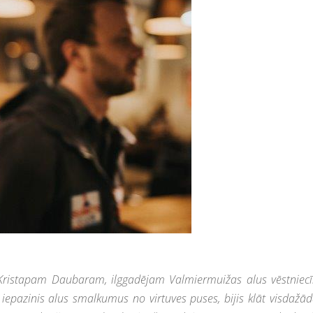
, Kristapam Daubaram, ilggadējam Valmiermuižas alus vēstniec
iepazinis alus smalkumus no virtuves puses, bijis klāt visdažā