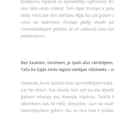
brūvējumu tapšanā un apmeklētāju izglītošanā, Kris
alus labo vārdu cildinot. Tieši tāpēc Kristaps ir gal
tādas lietas par alus darīšanu RĪgā, kas pat gidiem 
viesis vai iedzimtais, Kristaps gādīgi izvadīs 
interesantākajām garšām, kā arī uzklausīs visas tūrē
piedzīvojumu.
Bez šaubām, tūristiem, jo īpaši alus cienītājiem, 
Taču ko šajās tūrēs iegūst vietējais rīdzinieks – 
Galvenais, ko es iedodu tūres apmeklētājiem kopā ar 
par tās vēsturi. Nav daudzi, kuri ejot pa ielu atpa
gadiem iekaroja visu Krievijas impēriju. Turklāt
labirintiem, kas, kā mēļo, stiepjoties cauri vai vis
pieredzējušiem gidiem. Nu, un otra lieta ir īpaša