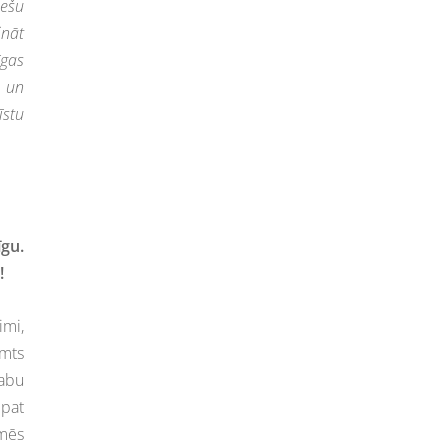
iešu
ināt
īgas
m un
īstu
īgu.
!
imi,
imts
rabu
 pat
 mēs