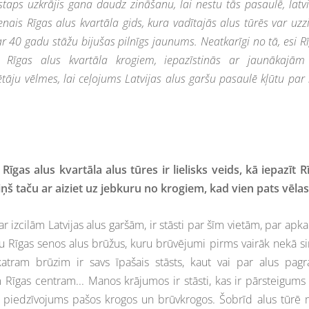
taps uzkrājis gana daudz zināšanu, lai nestu tās pasaulē, latv
venais Rīgas alus kvartāla gids, kura vadītajās alus tūrēs var uzz
ar 40 gadu stāžu bijušas pilnīgs jaunums. Neatkarīgi no tā, esi R
pa Rīgas alus kvartāla krogiem, iepazīstinās ar jaunākajā
tāju vēlmes, lai ceļojums Latvijas alus garšu pasaulē kļūtu par 
Rīgas alus kvartāla alus tūres ir lielisks veids, kā iepazīt R
viņš taču ar aiziet uz jebkuru no krogiem, kad vien pats vēlas
izcilām Latvijas alus garšām, ir stāsti par šīm vietām, par apka
zītu Rīgas senos alus brūžus, kuru brūvējumi pirms vairāk nekā s
 katram brūzim ir savs īpašais stāsts, kaut vai par alus pag
am Rīgas centram... Manos krājumos ir stāsti, kas ir pārsteigums
is piedzīvojums pašos krogos un brūvkrogos. Šobrīd alus tūrē