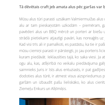
Tā dēvētais craft jeb amata alus pēc garšas var bū
Mūsu alus tūri parasti uzsākam Valmiermuižas alus v
alu ar tam pieskaņotām uzkodām – piemēram, ga
pavēderi alus un BBQ mērcē un porteri ar biešu uz
strādā pietiekami atjautīgi pavāri, kas noreaģēs u
Kad visi trīs ali ir pamalkoti, es pastāstu, ka tie ir p
mūsu ciemiņi parasti ir pārsteigti, jo jau porteris li
kuram piedāvāt. Ieklausīties tajā, ko saka viesi. J
ogu alu, kas, atšķirībā no veikalu piedāvājuma gal
saimnieks Juris ir īsts alus entuziasts, ir pat gadīj
dodoties alus tūrē, ir atmest visus aizspriedumus pa
garšām un izbaudīt pašu lieliskāko, ko alus cien
Ziemeļu Enkurs un Alķīmiķis.