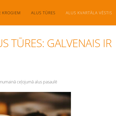
R KROGIEM
ALUS TŪRES
ALUS KVARTĀLA VĒSTIS
S TŪRES: GALVENAIS IR
brīnumainā ceļojumā alus pasaulē