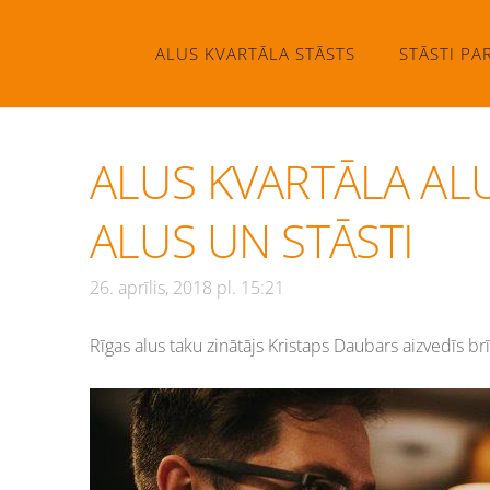
ALUS KVARTĀLA STĀSTS
STĀSTI PA
ALUS KVARTĀLA ALU
ALUS UN STĀSTI
26. aprīlis, 2018 pl. 15:21
Rīgas alus taku zinātājs Kristaps Daubars aizvedīs 