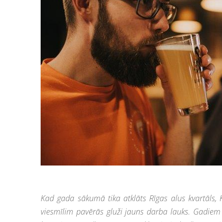
Kad gada sākumā tika atklāts Rīgas alus kvartāls
viesmīlim pavērās gluži jauns darba lauks. Gadiem 