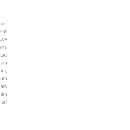
ājot
kas
tuvē
iem.
 tad
 alu
ram,
kura
ais,
ajām
 arī