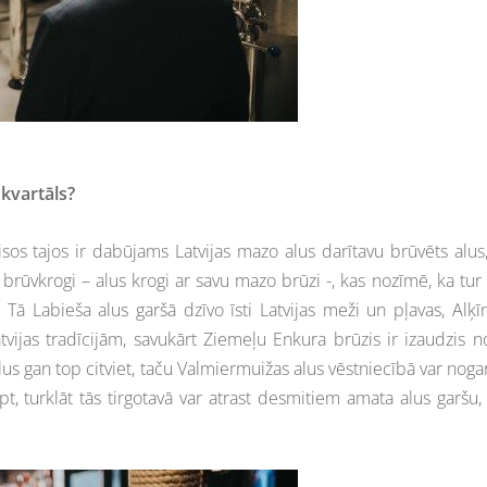
 kvartāls?
Visos tajos ir dabūjams Latvijas mazo alus darītavu brūvēts alus
r brūvkrogi – alus krogi ar savu mazo brūzi -, kas nozīmē, ka tur 
Tā Labieša alus garšā dzīvo īsti Latvijas meži un pļavas, Alķī
tvijas tradīcijām, savukārt Ziemeļu Enkura brūzis ir izaudzis n
s gan top citviet, taču Valmiermuižas alus vēstniecībā var noga
, turklāt tās tirgotavā var atrast desmitiem amata alus garšu,