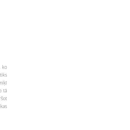
, ko
tiks
miķī
o tā
ršot
 kas