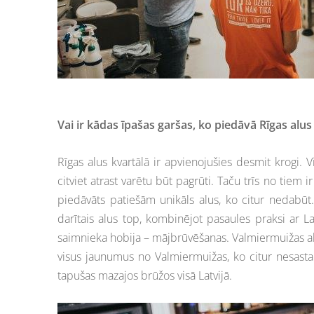
Vai ir kādas īpašas garšas, ko piedāvā Rīgas alus
Rīgas alus kvartālā ir apvienojušies desmit krogi. 
citviet atrast varētu būt pagrūti. Taču trīs no tiem i
piedāvāts patiešām unikāls alus, ko citur nedabūt. 
darītais alus top, kombinējot pasaules praksi ar La
saimnieka hobija – mājbrūvēšanas. Valmiermuižas alu
visus jaunumus no Valmiermuižas, ko citur nesastapt
tapušas mazajos brūžos visā Latvijā.