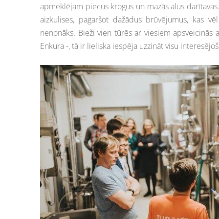
apmeklējam piecus krogus un mazās alus darītavas. N
aizkulises, pagaršot dažādus brūvējumus, kas vēl
nenonāks. Bieži vien tūrēs ar viesiem apsveicinās
Enkura -, tā ir lieliska iespēja uzzināt visu interesējo