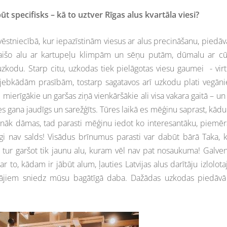
t specifisks – kā to uztver Rīgas alus kvartāla viesi?
ēstniecībā, kur iepazīstinām viesus ar alus precināšanu, piedāv
išo alu ar kartupeļu klimpām un sēņu putām, dūmalu ar cū
kodu. Starp citu, uzkodas tiek pielāgotas viesu gaumei - vir
z jebkādām prasībām, tostarp sagatavos arī uzkodu plati vegān
aši mierīgākie un garšas ziņā vienkāršākie ali visa vakara gaitā – un
cies gana jaudīgs un sarežģīts. Tūres laikā es mēģinu saprast, kādu
a atnāk dāmas, tad parasti mēģinu iedot ko interesantāku, piemē
īgi nav salds! Visādus brīnumus parasti var dabūt bārā Taka, 
ies tur garšot tik jaunu alu, kuram vēl nav pat nosaukuma! Galven
r to, kādam ir jābūt alum, ļauties Latvijas alus darītāju izlolot
ītājiem sniedz mūsu bagātīgā daba. Dažādas uzkodas piedāvā