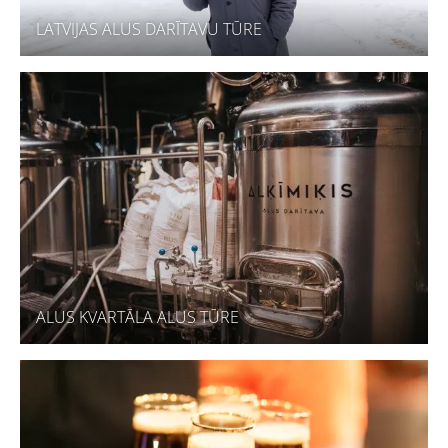
LATVIJAS ALUS DARĪTAVU TŪRE
ALUS KVARTĀLA ALUS TŪRE