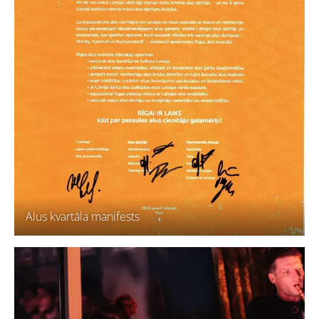
Alus kvartāla manifests