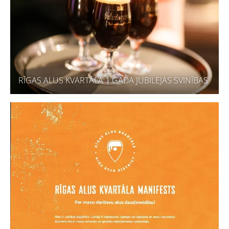
RĪGAS ALUS KVARTĀLA 1 GADA JUBILEJAS SVINĪBAS