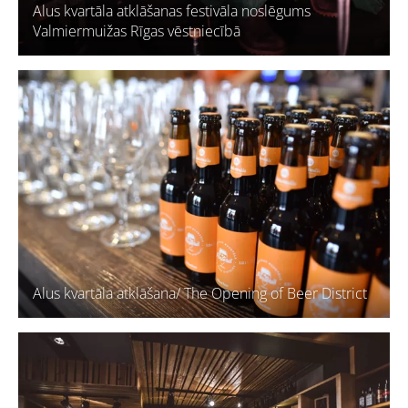
Alus kvartāla atklāšanas festivāla noslēgums
Valmiermuižas Rīgas vēstniecībā
Alus kvartāla atklāšana/ The Opening of Beer District